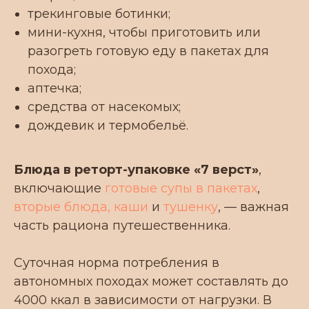
трекинговые ботинки;
мини-кухня, чтобы приготовить или
разогреть готовую еду в пакетах для
похода;
Запросить прайс
аптечка;
средства от насекомых;
МЕНЮ
О товаре
дождевик и термобельё.
О
ПРОДУКЦИЯ
бренде
О НАС
Для кого
ДЛЯ БИЗНЕСА
Еда в дорогу
Блюда в реторт-упаковке «7 верст»
,
СОТРУДНИЧЕСТВО
Еда в
включающие
готовые супы в пакетах
,
поход
БЛОГ
вторые блюда, каши
и
тушенку
, — важная
Туристическая еда
FAQ
часть рациона путешественника.
Еда для рыбалки
КОНТАКТЫ
Еда для сплава
Суточная норма потребления в
Галерея
Мы в соц. сетях:
автономных походах может составлять до
ПРОМО
4000 ккал в зависимости от нагрузки. В