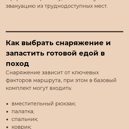
эвакуацию из труднодоступных мест.
Почта:
info7vt@list.ru
Офис:
г. Краснодар, Карасунский
Как выбрать снаряжение и
внутригородской округ, жилой
массив, Пашковский, ул. Крупской, 18
запастить готовой едой в
поход
Снаряжение зависит от ключевых
факторов маршрута, при этом в базовый
комплект могут входить:
вместительный рюкзак;
палатка;
спальник;
коврик;