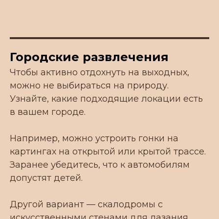
Городские развлечения
Чтобы активно отдохнуть на выходных,
КОНТАКТЫ
можно не выбираться на природу.
Узнайте, какие подходящие локации есть
Телефон для связи:
в вашем городе.
+7 939 262 44 52
Например, можно устроить гонки на
Почта:
картингах на открытой или крытой трассе.
info7vt@list.ru
Заранее убедитесь, что к автомобилям
допустят детей.
Офис:
г. Краснодар, Карасунский
Другой вариант — скалодромы с
внутригородской округ, жилой
искусственными стенами для лазания,
массив, Пашковский, ул. Крупской, 18