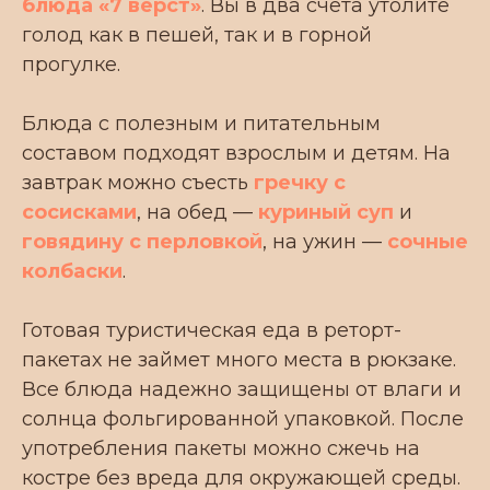
блюда «7 верст»
. Вы в два счета утолите
О
ПРОДУКЦИЯ
голод как в пешей, так и в горной
бренде
О НАС
Для кого
прогулке.
ДЛЯ БИЗНЕСА
Еда в дорогу
СОТРУДНИЧЕСТВО
Еда в
Блюда с полезным и питательным
поход
БЛОГ
Туристическая еда
составом подходят взрослым и детям. На
FAQ
Еда для рыбалки
завтрак можно съесть
гречку с
КОНТАКТЫ
Еда для сплава
сосисками
, на обед —
куриный суп
и
Галерея
Мы в соц. сетях:
говядину с перловкой
, на ужин —
сочные
ПРОМО
колбаски
.
Готовая туристическая еда в реторт-
пакетах не займет много места в рюкзаке.
Разработка и маркетинговое
сопровождение depdes.ru
Все блюда надежно защищены от влаги и
солнца фольгированной упаковкой. После
употребления пакеты можно сжечь на
костре без вреда для окружающей среды.