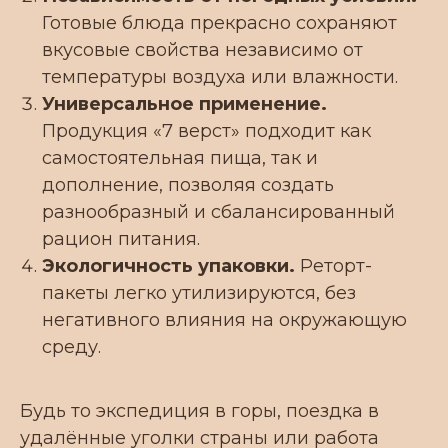
внутригородской округ, жилой
Готовые блюда прекрасно сохраняют
массив, Пашковский, ул. Крупской, 18
вкусовые свойства независимо от
температуры воздуха или влажности.
Универсальное применение.
Продукция «7 верст» подходит как
самостоятельная пища, так и
дополнение, позволяя создать
разнообразный и сбалансированный
рацион питания.
Экологичность упаковки.
Реторт-
пакеты легко утилизируются, без
негативного влияния на окружающую
среду.
Запросить прайс
Будь то экспедиция в горы, поездка в
удалённые уголки страны или работа