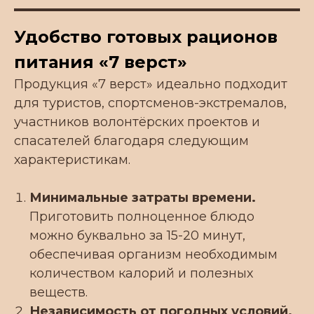
Удобство готовых рационов
питания «7 верст»
Продукция «7 верст» идеально подходит
для туристов, спортсменов-экстремалов,
участников волонтёрских проектов и
КОНТАКТЫ
спасателей благодаря следующим
характеристикам.
Телефон для связи:
+7 939 262 44 52
Минимальные затраты времени.
Приготовить полноценное блюдо
Почта:
можно буквально за 15-20 минут,
info7vt@list.ru
обеспечивая организм необходимым
количеством калорий и полезных
Офис:
веществ.
г. Краснодар, Карасунский
Независимость от погодных условий.