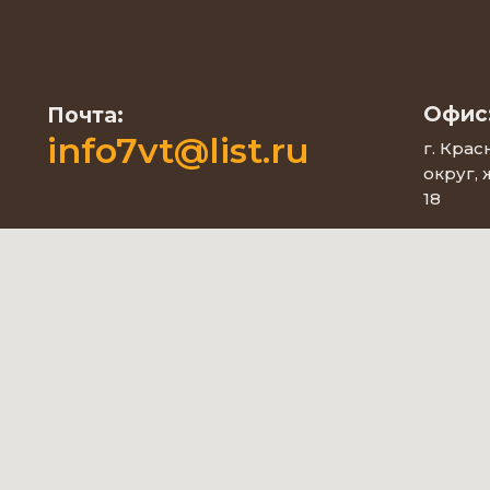
Офис
Почта:
info7vt@list.ru
г. Кра
округ,
18