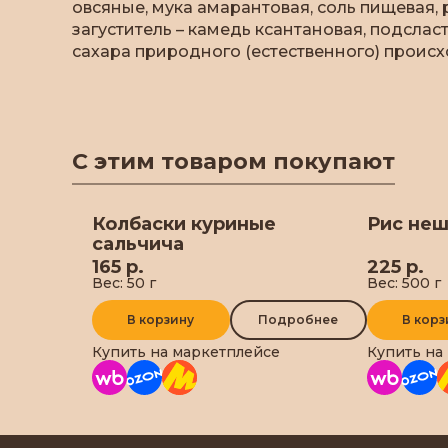
овсяные, мука амарантовая, соль пищевая,
загуститель – камедь ксантановая, подсласт
сахара природного (естественного) происх
С этим товаром покупают
Колбаски куриные
Рис не
сальчича
165 р.
225 р.
Вес: 50 г
Вес: 500 г
В корзину
Подробнее
В корз
Купить на маркетплейсе
Купить на