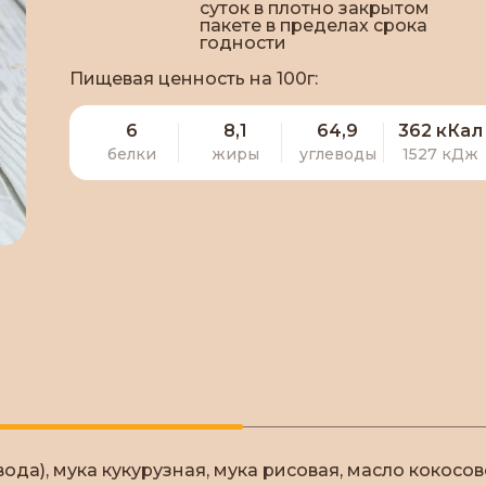
суток в плотно закрытом
пакете в пределах срока
годности
Пищевая ценность на 100г:
6
8,1
64,9
362 кКал
белки
жиры
углеводы
1527 кДж
ода), мука кукурузная, мука рисовая, масло кокосо