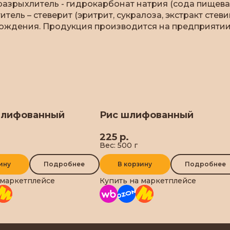
 разрыхлитель - гидрокарбонат натрия (сода пищева
итель – стеверит (эритрит, сукралоза, экстракт сте
ождения. Продукция производится на предприятии, 
шлифованный
Рис шлифованный
225 р.
Вес: 500 г
ину
Подробнее
В корзину
Подробнее
 маркетплейсе
Купить на маркетплейсе