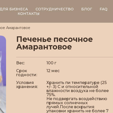
ДЛЯ БИЗНЕСА
СОТРУДНИЧЕСТВО
БЛОГ
FAQ
КОНТАКТЫ
ное Амарантовое
Печенье песочное
Амарантовое
Вес:
100 г
Срок
12 мес
годности:
Условия
Хранить пи температуре (25
хранения:
+/- 3) С и относительной
влажности воздуха не более
75%.
Не подвергать воздействию
прямых солнечных
лучей.После вскрытия
упаковки хранить не более 7