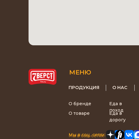
МЕНЮ
ПРОДУКЦИЯ
О НАС
О бренде
Еда в
поход
О товаре
Еда в
дорогу
Мы в соц. сетях:
Мы в соц. сетях: