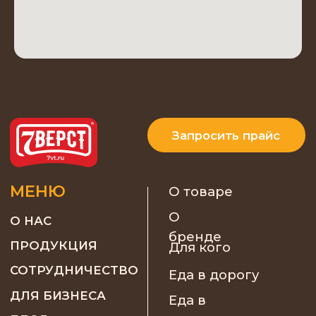
СОТРУДНИЧЕСТВО
Еда в дорогу
ДЛЯ БИЗНЕСА
Еда в
поход
БЛОГ
Туристическая еда
КОНТАКТЫ
Еда для рыбалки
FAQ
Еда для сплава
Галерея
Мы в соц. сетях:
ПРОМО
Разработка и маркетинговое
сопровождение depdes.ru