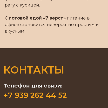
поход
БЛОГ
рагу с курицей.
Туристическая еда
FAQ
Еда для рыбалки
КОНТАКТЫ
С
готовой едой «7 верст»
питание в
Еда для сплава
офисе становится невероятно простым и
Галерея
Мы в соц. сетях:
вкусным!
ПРОМО
Разработка и маркетинговое
сопровождение depdes.ru