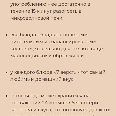
употреблению – ее достаточно в
течение 15 минут разогреть в
микроволновой печи;
КОНТАКТЫ
Телефон для связи:
все блюда обладают полезным
+7 939 262 44 52
питательным и сбалансированным
составом, что важно для тех, кто ведет
Почта:
малоподвижный образ жизни;
info7vt@list.ru
у каждого блюда «7 верст» - тот самый
Офис:
любимый домашний вкус;
г. Краснодар, Карасунский
внутригородской округ, жилой
массив, Пашковский, ул. Крупской, 18
готовая еда может храниться на
протяжении 24 месяцев без потери
качества и вкуса, что позволяет держать