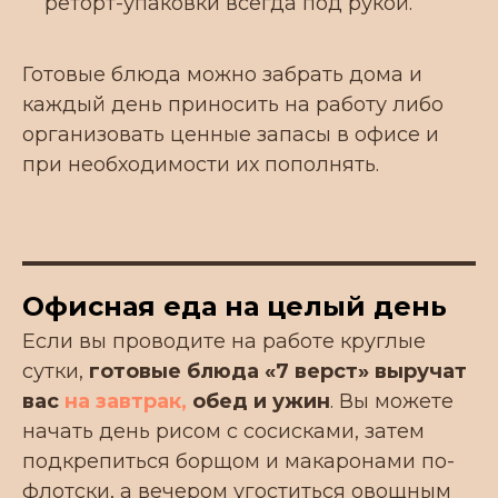
реторт-упаковки всегда под рукой.
Готовые блюда можно забрать дома и
каждый день приносить на работу либо
организовать ценные запасы в офисе и
при необходимости их пополнять.
Офисная еда на целый день
Запросить прайс
Если вы проводите на работе круглые
сутки,
готовые блюда «7 верст» выручат
МЕНЮ
О товаре
вас
на завтрак
,
обед и ужин
. Вы можете
О
ПРОДУКЦИЯ
бренде
начать день рисом с сосисками, затем
О НАС
Для кого
подкрепиться борщом и макаронами по-
ДЛЯ БИЗНЕСА
Еда в дорогу
СОТРУДНИЧЕСТВО
флотски, а вечером угоститься овощным
Еда в