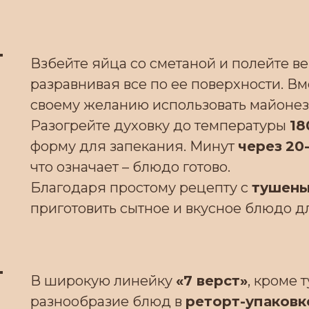
Взбейте яйца со сметаной и полейте ве
разравнивая все по ее поверхности. В
своему желанию использовать майонез.
Разогрейте духовку до температуры
18
форму для запекания. Минут
через
20
что означает – блюдо готово.
Благодаря простому рецепту с
тушены
приготовить сытное и вкусное блюдо д
В широкую линейку
«7 верст»
, кроме 
разнообразие блюд в
реторт-упаковк