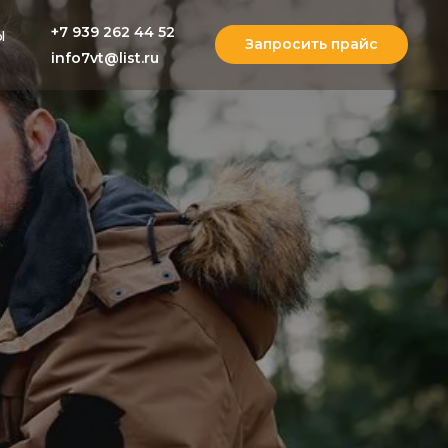
+7 939 262 44 52
Ы
Запросить прайс
info7vt@list.ru