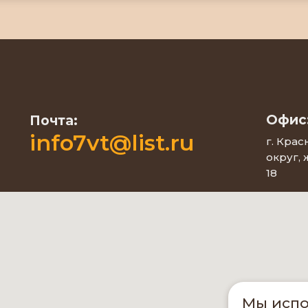
Офис
Почта:
info7vt@list.ru
г. Кра
округ,
18
Мы испо