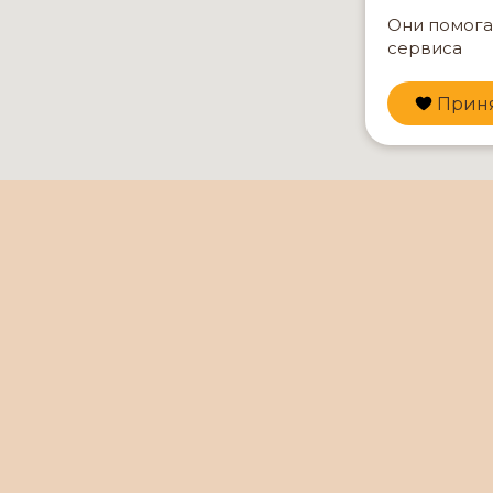
Они помога
сервиса
Приня
ДЛЯ БИЗНЕСА
СОТРУДНИЧЕСТВО
БЛОГ
К
Туристическая еда
Еда для рыбалки
Гал
Еда для сплава
Для кого
П