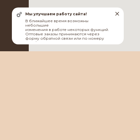
Мы улучшаем работу сайта!
В ближайшее время возможны
небольшие
изменения в работе некоторых функций.
Оптовые заказы принимаются через
форму обратной связи или по номеру
телефона
МЕНЮ
О НАС
ПРОДУКЦИЯ
О бренде
Еда в
поход
О товаре
Еда в